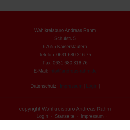
Wahlkreisbüro Andreas Rahm
Schulstr. 5
67655 Kaiserslautern
Telefon: 0631 680 316 75
Fax: 0631 680 316 76
E-Mail:
info@andreas-rahm.de
Datenschutz
|
Impressum
|
Login
|
copyright Wahlkreisbüro Andreas Rahm
Login
Startseite
Impressum
Datenschutz
Transparenzbekanntmachung