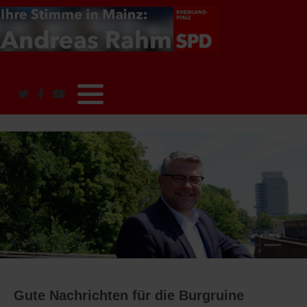
Über mich
Kaiserslautern
Rezepte
Aber bitte mit Rahm
RLP
Videos
Gute Nachrichten für die Burgruine