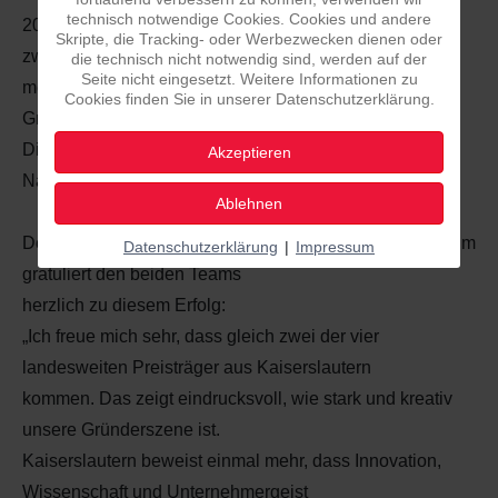
technisch notwendige Cookies. Cookies und andere
2025“ ausgezeichnet, darunter gleich
Skripte, die Tracking- oder Werbezwecken dienen oder
zwei innovative Unternehmen aus Kaiserslautern. Die
die technisch nicht notwendig sind, werden auf der
Seite nicht eingesetzt. Weitere Informationen zu
mentalport GmbH und die refactum
Cookies finden Sie in unserer Datenschutzerklärung.
GmbH überzeugten mit zukunftsweisenden Ideen, die
Digitalisierung, Technologie und
Akzeptieren
Nachhaltigkeit vereinen.
Ablehnen
Der Kaiserslauterer Landtagsabgeordnete Andreas Rahm
Datenschutzerklärung
|
Impressum
gratuliert den beiden Teams
herzlich zu diesem Erfolg:
„Ich freue mich sehr, dass gleich zwei der vier
landesweiten Preisträger aus Kaiserslautern
kommen. Das zeigt eindrucksvoll, wie stark und kreativ
unsere Gründerszene ist.
Kaiserslautern beweist einmal mehr, dass Innovation,
Wissenschaft und Unternehmergeist