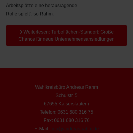
Arbeitsplätze eine herausragende
Rolle spielt“, so Rahm.
Weiterlesen: Turboflächen-Standort: Große
Chance für neue Unternehmensansiedlungen
Wahlkreisbüro Andreas Rahm
Schulstr. 5
67655 Kaiserslautern
Telefon: 0631 680 316 75
Fax: 0631 680 316 76
E-Mail:
info@andreas-rahm.de